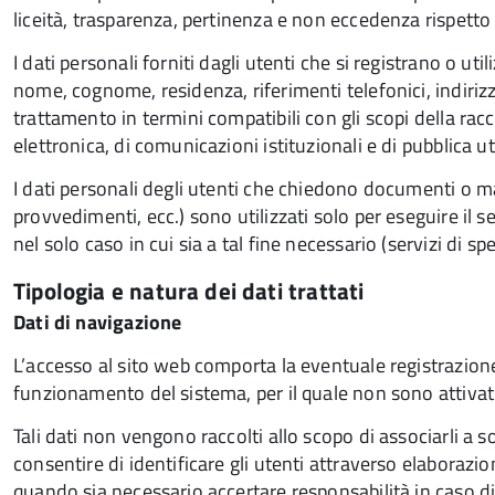
liceità, trasparenza, pertinenza e non eccedenza rispetto a
I dati personali forniti dagli utenti che si registrano o ut
nome, cognome, residenza, riferimenti telefonici, indirizz
trattamento in termini compatibili con gli scopi della ra
elettronica, di comunicazioni istituzionali e di pubblica uti
I dati personali degli utenti che chiedono documenti o mat
provvedimenti, ecc.) sono utilizzati solo per eseguire il s
nel solo caso in cui sia a tal fine necessario (servizi di spe
Tipologia e natura dei dati trattati
Dati di navigazione
L’accesso al sito web comporta la eventuale registrazione di
funzionamento del sistema, per il quale non sono attivati
Tali dati non vengono raccolti allo scopo di associarli a so
consentire di identificare gli utenti attraverso elaborazio
quando sia necessario accertare responsabilità in caso di 