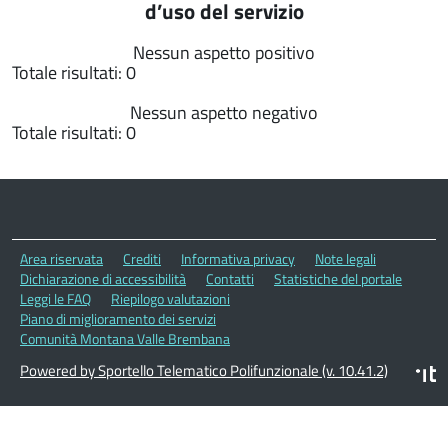
d’uso del servizio
Nessun aspetto positivo
Totale risultati: 0
Nessun aspetto negativo
Totale risultati: 0
Area riservata
Crediti
Informativa privacy
Note legali
Dichiarazione di accessibilità
Contatti
Statistiche del portale
Leggi le FAQ
Riepilogo valutazioni
Piano di miglioramento dei servizi
Comunità Montana Valle Brembana
Powered by Sportello Telematico Polifunzionale (v. 10.41.2)