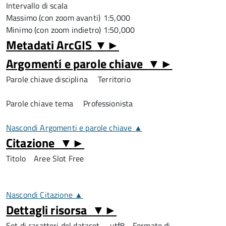
Intervallo di scala
Massimo (con zoom avanti)
1:5,000
Minimo (con zoom indietro)
1:50,000
Metadati ArcGIS
▼
►
Argomenti e parole chiave
▼
►
Parole chiave disciplina
Territorio
Parole chiave tema
Professionista
Nascondi Argomenti e parole chiave ▲
Citazione
▼
►
Titolo
Aree Slot Free
Nascondi Citazione ▲
Dettagli risorsa
▼
►
Set di caratteri del dataset
utf8 - Formato di