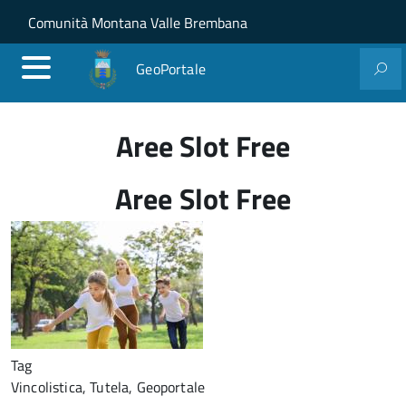
Salta al contenuto principale
Skip to site navigation
Comunità Montana Valle Brembana
GeoPortale
Aree Slot Free
Aree Slot Free
Tag
Vincolistica, Tutela, Geoportale